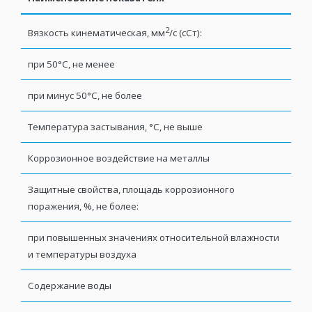
2
Вязкость кинематическая, мм
/с (сСт):
при 50°С, не менее
при минус 50°С, не более
Температура застывания, °С, не выше
Коррозионное воздействие на металлы
в
Защитные свойства, площадь коррозионного
поражения, %, не более:
при повышенных значениях относительной влажности
и температуры воздуха
Содержание воды