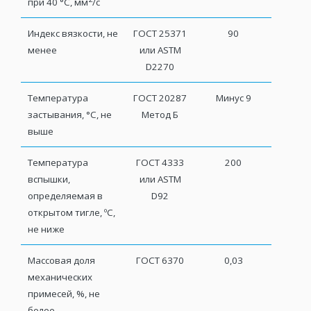
при 40 °С, мм
/с
Индекс вязкости, не
ГОСТ 25371
90
менее
или ASTM
D2270
Температура
ГОСТ 20287
Минус 9
застывания, °С, не
Метод Б
выше
Температура
ГОСТ 4333
200
вспышки,
или ASTM
определяемая в
D92
открытом тигле, ºС,
не ниже
Массовая доля
ГОСТ 6370
0,03
механических
примесей, %, не
более