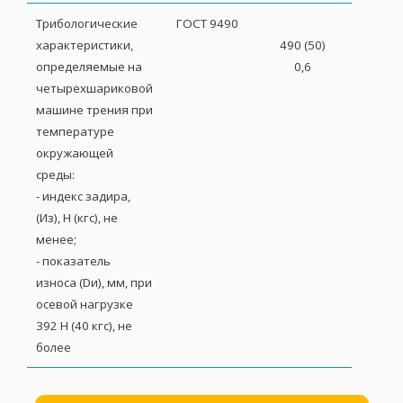
Трибологические
ГОСТ 9490
характеристики,
490 (50)
определяемые на
0,6
четырехшариковой
машине трения при
температуре
окружающей
среды:
- индекс задира,
(Из), Н (кгс), не
менее;
- показатель
износа (Dи), мм, при
осевой нагрузке
392 Н (40 кгс), не
более