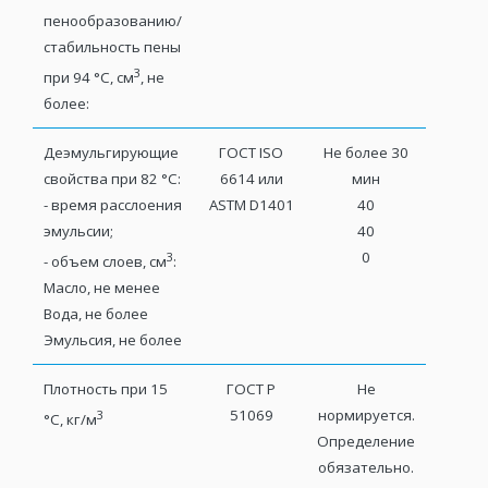
пенообразованию/
стабильность пены
3
при 94 °С, см
, не
более:
Деэмульгирующие
ГОСТ ISO
Не более 30
свойства при 82 °С:
6614 или
мин
- время расслоения
ASTM D1401
40
эмульсии;
40
0
3
- объем слоев, см
:
Масло, не менее
Вода, не более
Эмульсия, не более
Плотность при 15
ГОСТ Р
Не
51069
нормируется.
3
°С, кг/м
Определение
обязательно.