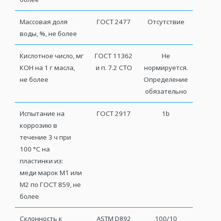
Массовая доля
ГОСТ 2477
Отсутствие
воды, %, не более
Кислотное число, мг
ГОСТ 11362
Не
КОН на 1 г масла,
и п. 7.2 СТО
нормируется.
не более
Определение
обязательно
Испытание на
ГОСТ 2917
1b
коррозию в
течение 3 ч при
100 °С на
пластинки из:
меди марок М1 или
М2 по ГОСТ 859, не
более
Склонность к
ASTM D892
100/10