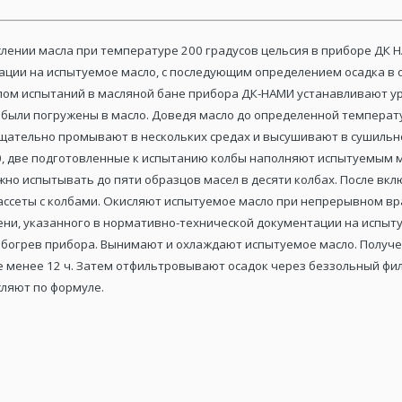
лении масла при температуре 200 градусов цельсия в приборе ДК 
ации на испытуемое масло, с последующим определением осадка в 
лом испытаний в масляной бане прибора ДК-НАМИ устанавливают ур
б были погружены в масло. Доведя масло до определенной темпер
тщательно промывают в нескольких средах и высушивают в сушильн
, две подготовленные к испытанию колбы наполняют испытуемым м
но испытывать до пяти образцов масел в десяти колбах. После вк
ссеты с колбами. Окисляют испытуемое масло при непрерывном в
ни, указанного в нормативно-технической документации на испыту
богрев прибора. Вынимают и охлаждают испытуемое масло. Получе
 менее 12 ч. Затем отфильтровывают осадок через беззольный фил
сляют по формуле.