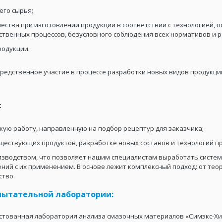
его сырья;
ества при изготовлении продукции в соответствии с технологией,
твенных процессов, безусловного соблюдения всех нормативов и р
родукции.
редственное участие в процессе разработки новых видов продукци
:
кую работу, направленную на подбор рецептур для заказчика;
ществующих продуктов, разработке новых составов и технологий п
изводством, что позволяет нашим специалистам выработать систе
ий с их применением. В основе лежит комплексный подход: от тео
ство.
пытательной лаборатории:
стованная лаборатория анализа смазочных материалов «Симэкс-Хим