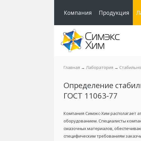
Компания
Продукция
Л
Главная
→
Лаборатория
→
Cтабильно
Определение стабил
ГОСТ 11063-77
Компания Симэкс-Хим располагает а
оборудованием. Специалисты компан
смазочных материалов, обеспечиваю
специфическим требованиям заказчик