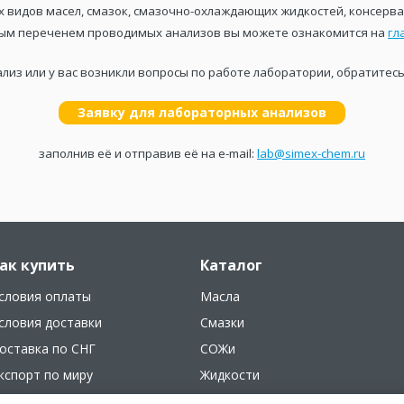
 видов масел, смазок, смазочно-охлаждающих жидкостей, консерва
ным переченем проводимых анализов вы можете ознакомится на
гл
лиз или у вас возникли вопросы по работе лаборатории, обратитес
Заявку для лабораторных анализов
заполнив её и отправив её на e-mail:
lab@simex-chem.ru
ак купить
Каталог
словия оплаты
Масла
словия доставки
Смазки
оставка по СНГ
СОЖи
кспорт по миру
Жидкости