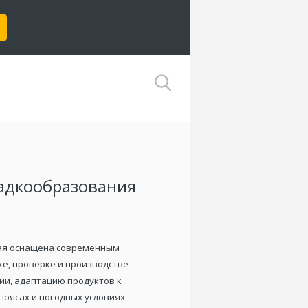
Рус
адкообразования
рая оснащена современным
е, проверке и производстве
ии, адаптацию продуктов к
оясах и погодных условиях.