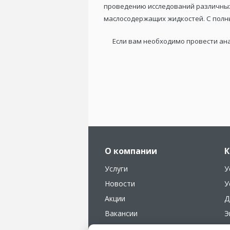
проведению исследований различных
маслосодержащих жидкостей. С пол
Если вам необходимо провести ана
О компании
К
Услуги
У
Новости
У
Акции
Д
Вакансии
Э