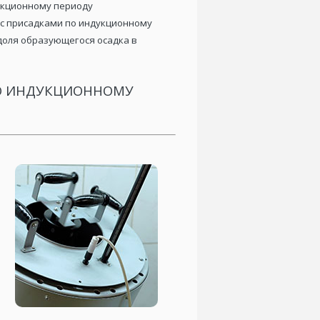
укционному периоду
 с присадками по индукционному
доля образующегося осадка в
ПО ИНДУКЦИОННОМУ